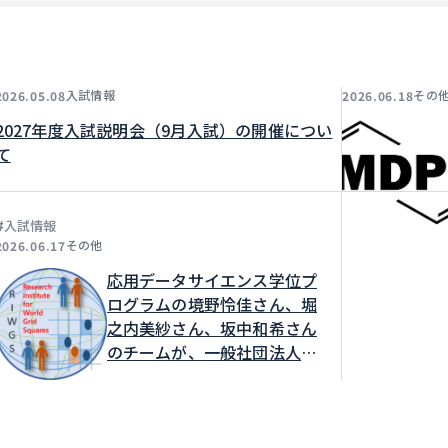
入試情報
その
2026.05.08
2026.06.18
2027年度入試説明会（9月入試）の開催につい
て
#
入試情報
その他
2026.06.17
応用データサイエンス学位プ
ログラムの境野怜佳さん、堀
之内美紗さん、坂中和希さん
のチームが、一般社団法人世
界メッシュ研究所が主催する
MESHSTATSアプリケーショ
ンアイデアソン2026発表会