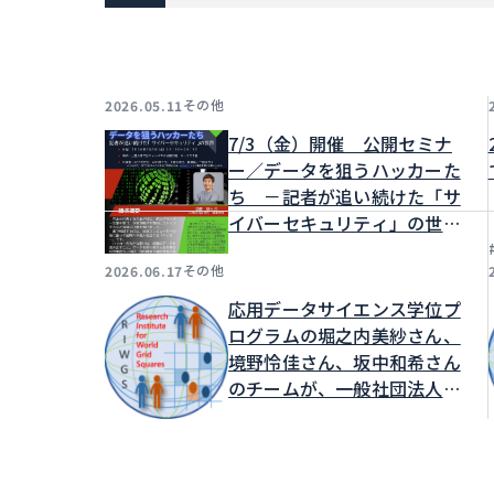
その他
2026.05.11
7/3（金）開催 公開セミナ
ー／データを狙うハッカーた
ち －記者が追い続けた「サ
イバーセキュリティ」の世
界」
その他
2026.06.17
応用データサイエンス学位プ
ログラムの堀之内美紗さん、
境野怜佳さん、坂中和希さん
のチームが、一般社団法人世
界メッシュ研究所が主催する
MESHSTATSアプリケーショ
ンアイデアソン2026発表会