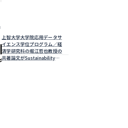
他
上智大学大学院応用データサ
イエンス学位プログラム／経
済学研究科の堀江哲也教授の
共著論文がSustainabilityに
掲載されました