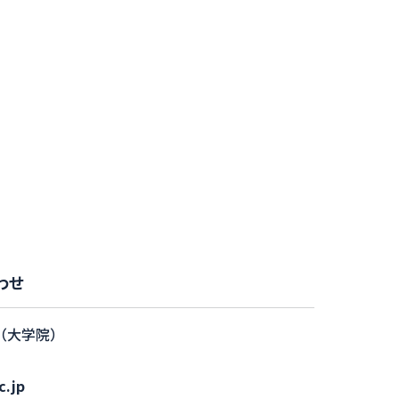
わせ
（大学院）
c.jp