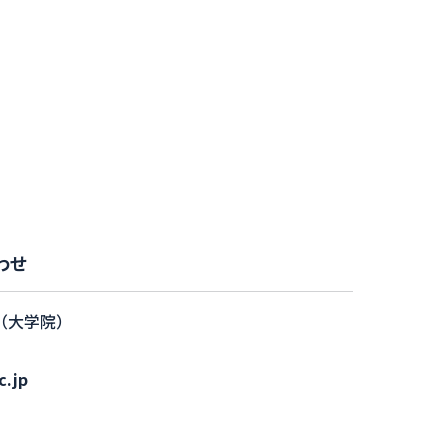
わせ
（大学院）
c.jp