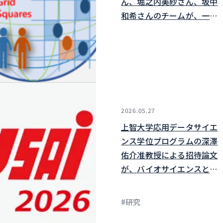
ん、堀之内美紗さん、坂中
和希さんのチームが、一般
社団法人世界メッシュ研究
所が主催するMESHSTATS
アプリケーションアイデア
ソン2026発表会において
V.School賞を受賞しました
2026.05.27
上智大学応用データサイエ
ンス学位プログラムの深澤
佑介准教授による招待論文
が、バイオサイエンスとイ
ンダストリーVOL.84 NO.3
に掲載されました
#研究