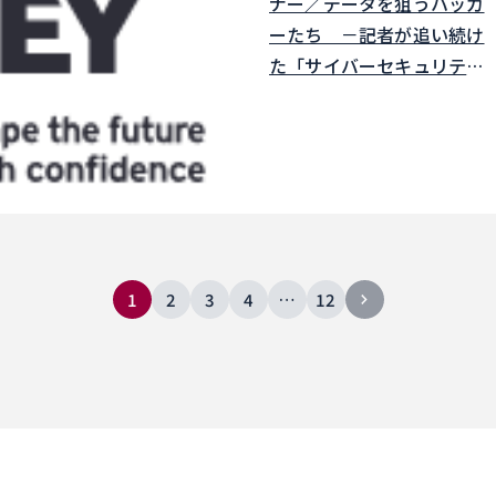
ナー／データを狙うハッカ
ーたち －記者が追い続け
た「サイバーセキュリテ
ィ」の世界」
1
2
3
4
…
12