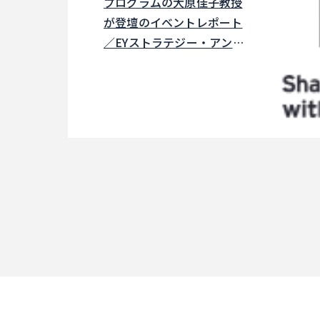
プログラムの大原佳子教授
が登壇のイベントレポート
／EYストラテジー・アン
ド・コンサルティング株式
会社とLinkedIn Japan 株
式会社の共催イベント
（2026年3月19日開催）