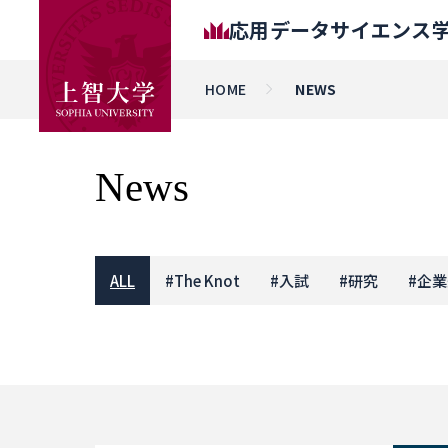
応用データサイエンス
HOME
NEWS
News
ALL
#
The Knot
#
入試
#
研究
#
企業