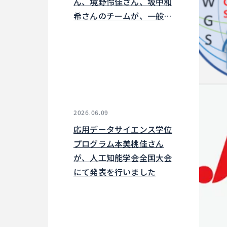
ん、境野怜佳さん、坂中和
希さんのチームが、一般社
団法人世界メッシュ研究所
が主催するMESHSTATSア
プリケーションアイデアソ
ン2026発表会において最
優秀賞を受賞しました
2026.06.09
応用データサイエンス学位
プログラム本美桃佳さん
が、人工知能学会全国大会
にて発表を行いました