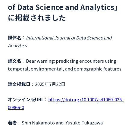
of Data Science and Analytics」
に掲載されました
媒体名
：
International Journal of Data Science and
Analytics
論文名
：Bear warning: predicting encounters using
temporal, environmental, and demographic features
論文掲載日
：2025年7月22日
オンライン版URL
：
https://doi.org/10.1007/s41060-025-
00866-0
著者
：Shin Nakamoto and Yusuke Fukazawa