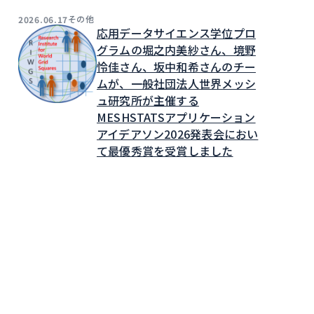
その他
2026.06.17
応用データサイエンス学位プロ
グラムの堀之内美紗さん、境野
怜佳さん、坂中和希さんのチー
ムが、一般社団法人世界メッシ
ュ研究所が主催する
MESHSTATSアプリケーション
アイデアソン2026発表会におい
て最優秀賞を受賞しました