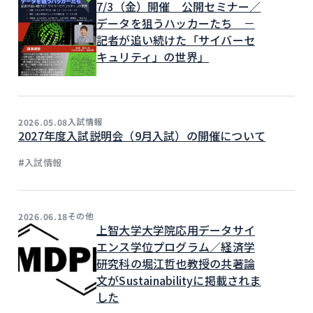
7/3（金）開催 公開セミナー／
データを狙うハッカーたち －
記者が追い続けた「サイバーセ
キュリティ」の世界」
入試情報
2026.05.08
2027年度入試説明会（9月入試）の開催について
#
入試情報
その他
2026.06.18
上智大学大学院応用データサイ
エンス学位プログラム／経済学
研究科の堀江哲也教授の共著論
文がSustainabilityに掲載されま
した