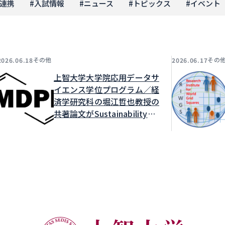
連携
#
入試情報
#
ニュース
#
トピックス
#
イベント
その他
その
2026.06.18
2026.06.17
上智大学大学院応用データサ
イエンス学位プログラム／経
済学研究科の堀江哲也教授の
共著論文がSustainabilityに
掲載されました