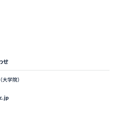
わせ
（大学院）
c.jp