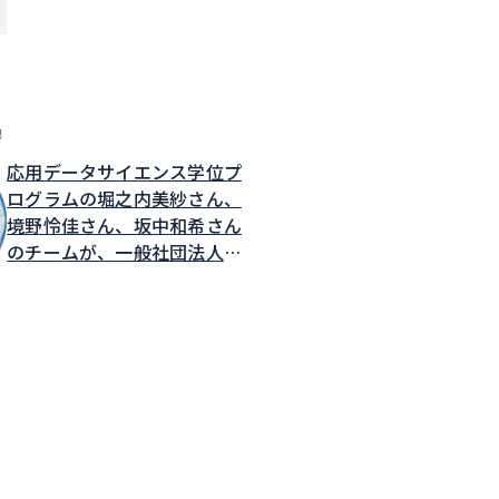
他
応用データサイエンス学位プ
ログラムの堀之内美紗さん、
境野怜佳さん、坂中和希さん
のチームが、一般社団法人世
界メッシュ研究所が主催する
MESHSTATSアプリケーショ
ンアイデアソン2026発表会
において最優秀賞を受賞しま
した