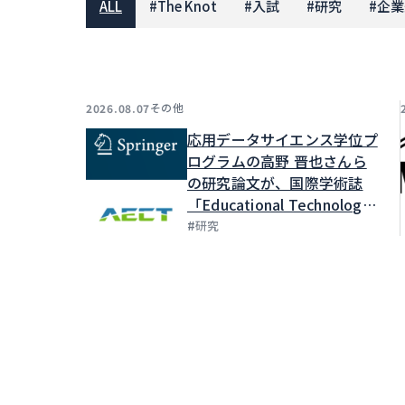
ALL
#
The Knot
#
入試
#
研究
#
企業
その他
2026.08.07
応用データサイエンス学位プ
ログラムの高野 晋也さんら
の研究論文が、国際学術誌
「Educational Technology
Research and
#
研究
Development」に掲載され
ました