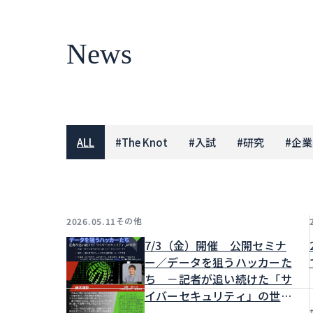
News
ALL
#
The Knot
#
入試
#
研究
#
企業
その他
2026.05.11
7/3（金）開催 公開セミナ
ー／データを狙うハッカーた
ち －記者が追い続けた「サ
イバーセキュリティ」の世
界」