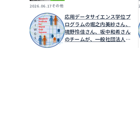
その他
2026.06.17
応用データサイエンス学位プ
ログラムの堀之内美紗さん、
境野怜佳さん、坂中和希さん
のチームが、一般社団法人世
界メッシュ研究所が主催する
MESHSTATSアプリケーショ
ンアイデアソン2026発表会
において最優秀賞を受賞しま
した