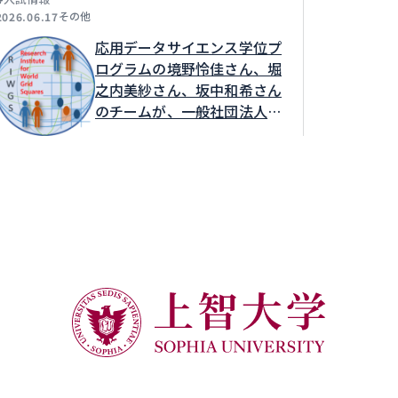
その他
2026.06.17
応用データサイエンス学位プ
ログラムの境野怜佳さん、堀
之内美紗さん、坂中和希さん
のチームが、一般社団法人世
界メッシュ研究所が主催する
MESHSTATSアプリケーショ
ンアイデアソン2026発表会
においてV.School賞を受賞
しました