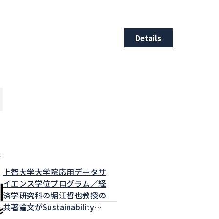
Details
他
上智大学大学院応用データサ
イエンス学位プログラム／経
済学研究科の堀江哲也教授の
共著論文がSustainabilityに
掲載されました