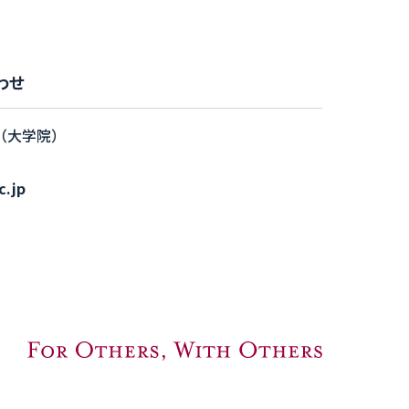
わせ
（大学院）
c.jp