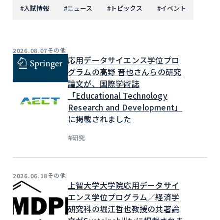
#
入試情報
#
ニュース
#
トピックス
#
イベント
その他
2026.08.07
応用データサイエンス学位プロ
グラムの高野 晋也さんらの研究
論文が、国際学術誌
「Educational Technology
Research and Development」
に掲載されました
#
研究
その他
2026.06.18
上智大学大学院応用データサイ
エンス学位プログラム／経済学
研究科の堀江哲也教授の共著論