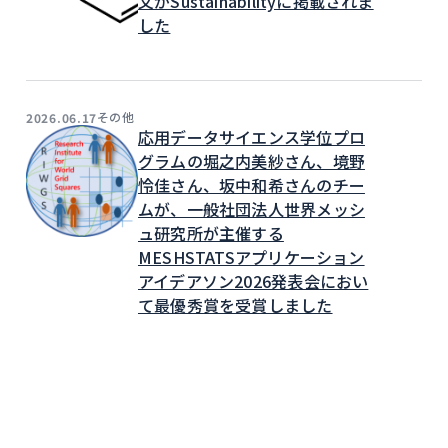
文がSustainabilityに掲載されま
した
その他
2026.06.17
応用データサイエンス学位プロ
グラムの堀之内美紗さん、境野
怜佳さん、坂中和希さんのチー
ムが、一般社団法人世界メッシ
ュ研究所が主催する
MESHSTATSアプリケーション
アイデアソン2026発表会におい
て最優秀賞を受賞しました