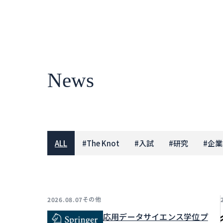
News
ALL
#
The Knot
#
入試
#
研究
#
企業
その他
2026.08.07
応用データサイエンス学位プ