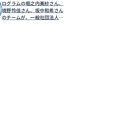
ログラムの堀之内美紗さん、
境野怜佳さん、坂中和希さん
のチームが、一般社団法人世
界メッシュ研究所が主催する
MESHSTATSアプリケーショ
ンアイデアソン2026発表会
において最優秀賞を受賞しま
した