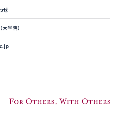
わせ
（大学院）
c.jp