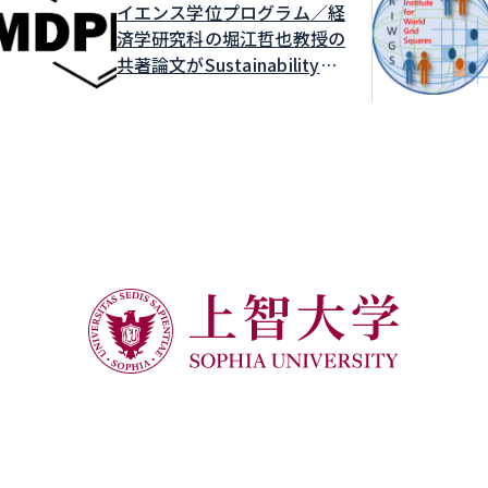
イエンス学位プログラム／経
済学研究科の堀江哲也教授の
共著論文がSustainabilityに
掲載されました