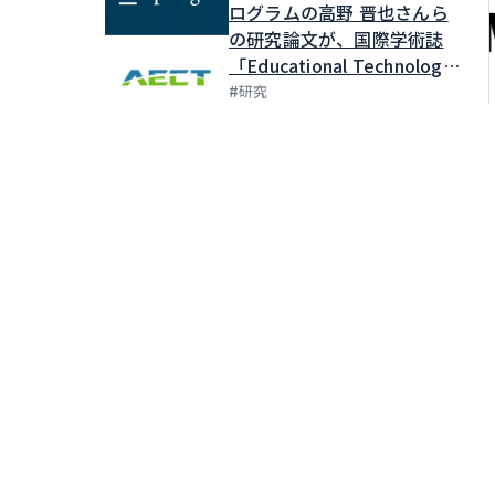
ログラムの高野 晋也さんら
の研究論文が、国際学術誌
「Educational Technology
Research and
#
研究
Development」に掲載され
ました