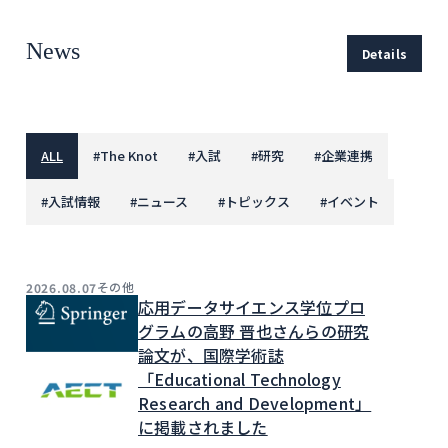
News
Details
ALL
#
The Knot
#
入試
#
研究
#
企業連携
#
入試情報
#
ニュース
#
トピックス
#
イベント
その他
2026.08.07
応用データサイエンス学位プロ
グラムの高野 晋也さんらの研究
論文が、国際学術誌
「Educational Technology
Research and Development」
に掲載されました