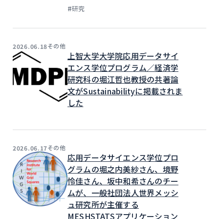
#
研究
その他
2026.06.18
上智大学大学院応用データサイ
エンス学位プログラム／経済学
研究科の堀江哲也教授の共著論
文がSustainabilityに掲載されま
した
その他
2026.06.17
応用データサイエンス学位プロ
グラムの堀之内美紗さん、境野
怜佳さん、坂中和希さんのチー
ムが、一般社団法人世界メッシ
ュ研究所が主催する
MESHSTATSアプリケーション