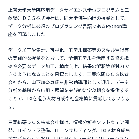
上智大学大学院応用データサイエンス学位プログラムと三
菱総研ＤＣＳ株式会社は、同大学院生向けの授業として、
データ分析に必須のプログラミング言語であるPython講
座を開講しました。
データ加工や集計、可視化、モデル構築等のスキル習得等
の実践的な授業をとおして、予測モデルを活用する際の構
築や必要なデータ加工、精度向上、結果の解釈等が独力で
きるようになることを目標とします。三菱総研ＤＣＳ株式
会社から、山下加奈恵氏を非常勤講師として迎え、データ
分析の基礎から応用・展開を実践的に学ぶ機会を提供する
ことで、DXを担う人材育成や社会構築に貢献してまいりま
す。
三菱総研ＤＣＳ株式会社様は、情報分析やソフトウェア開
発、ITインフラ整備、ITコンサルティング、DX人材育成事
業などを行っており、ITに関するトータルソリューション